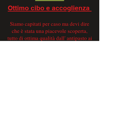
Ottimo cibo e accoglienza
Siamo capitati per caso ma devi dire
che è stata una piacevole scoperta,
tutto di ottima qualità dall' antipasto ai
secondi, e poi la gentilezza del
personale, grazie e alla prossima e
peccato che siamo distanti...
.
Hans V