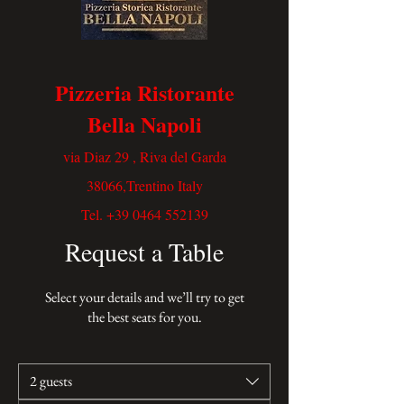
Pizzeria Ristorante
Bella Napoli
via Diaz 29 , Riva del Garda
38066,Trentino Italy
Tel.
+39 0464 552139
Request a Table
Select your details and we’ll try to get
the best seats for you.
2 guests